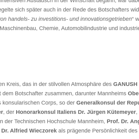
tensiven Austausch in der Wirtschaft begann, war dabei 
egelte sich später auch in der Rede des Botschafters wide
von handels- zu investitions- und innovationsgetrieben
“ 
Maschinenbau, Chemie, Automobilindustrie und industr
n Kreis, das in der stilvollen Atmosphäre des
GANUSH
 mit dem Botschafter zusammen, darunter Mannheims
Obe
es konsularischen Corps, so der
Generalkonsul der Repu
er
, der
Honorarkonsul Italiens Dr. Jürgen Kütemeyer
,
orin der Technischen Hochschule Mannheim,
Prof. Dr.
Ang
 Dr. Alfried Wieczorek
als prägende Persönlichkeit des 