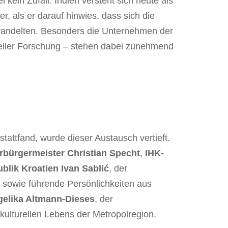
kein Zufall. Indien versteht sich heute als
r, als er darauf hinwies, dass sich die
wandelten. Besonders die Unternehmen der
ieller Forschung – stehen dabei zunehmend
stattfand, wurde dieser Austausch vertieft.
rbürgermeister Christian Specht
,
IHK-
blik Kroatien
Ivan Sablić
, der
 sowie führende Persönlichkeiten aus
elika Altmann-Dieses
, der
kulturellen Lebens der Metropolregion.