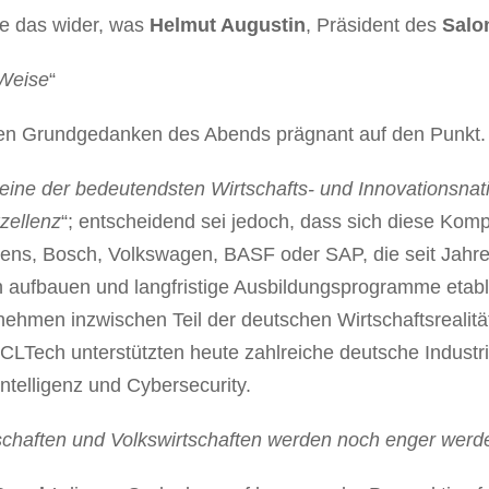
e das wider, was
Helmut Augustin
, Präsident des
Salo
 Weise
“
en Grundgedanken des Abends prägnant auf den Punkt.
eine der bedeutendsten Wirtschafts- und Innovationsnat
zellenz
“; entscheidend sei jedoch, dass sich diese Kom
s, Bosch, Volkswagen, BASF oder SAP, die seit Jahren 
aufbauen und langfristige Ausbildungsprogramme etablie
nehmen inzwischen Teil der deutschen Wirtschaftsrealit
LTech unterstützten heute zahlreiche deutsche Industr
Intelligenz und Cybersecurity.
chaften und Volkswirtschaften werden noch enger werd