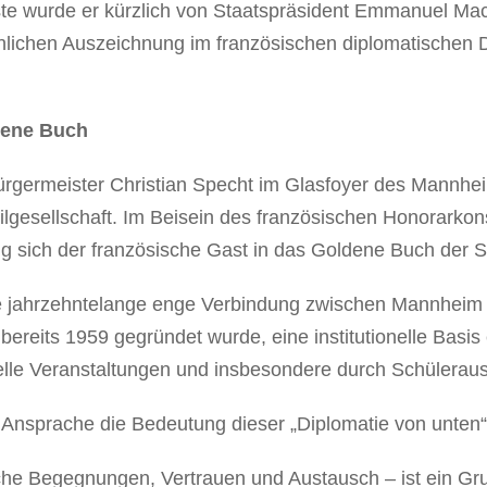
ste wurde er kürzlich von Staatspräsident Emmanuel Ma
nlichen Auszeichnung im französischen diplomatischen D
dene Buch
rgermeister Christian Specht im Glasfoyer des Mannhei
ivilgesellschaft. Im Beisein des französischen Honorarko
ug sich der französische Gast in das Goldene Buch der 
ie jahrzehntelange enge Verbindung zwischen Mannheim 
bereits 1959 gegründet wurde, eine institutionelle Basis 
elle Veranstaltungen und insbesondere durch Schüleraus
 Ansprache die Bedeutung dieser „Diplomatie von unten“
che Begegnungen, Vertrauen und Austausch – ist ein Gru